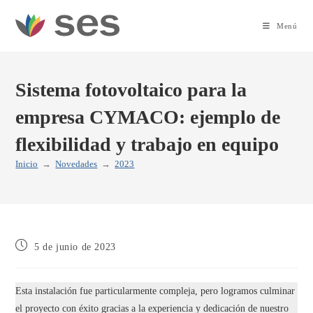
Ir
al
Menú
contenido
Sistema fotovoltaico para la
empresa CYMACO: ejemplo de
flexibilidad y trabajo en equipo
Inicio
→
Novedades
→
2023
Publicación
5 de junio de 2023
de
la
entrada:
Esta instalación fue particularmente compleja, pero logramos culminar
el proyecto con éxito gracias a la experiencia y dedicación de nuestro