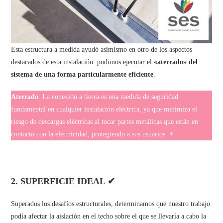
Esta estructura a medida ayudó asimismo en otro de los aspectos
destacados de esta instalación: pudimos ejecutar el
«aterrado» del
sistema de una forma particularmente eficiente
.
Aterrado
: La conexión a tierra es una medida de seguridad
fundamental en cualquier instalación eléctrica, ya que minimiza el
riesgo de descargas eléctricas al tocar partes metálicas que están en
contacto con la electricidad, protegiendo a sus usuarios. ⚡
2. SUPERFICIE IDEAL ✔
Superados los desafíos estructurales, determinamos que nuestro trabajo
podía afectar la aislación en el techo sobre el que se llevaría a cabo la