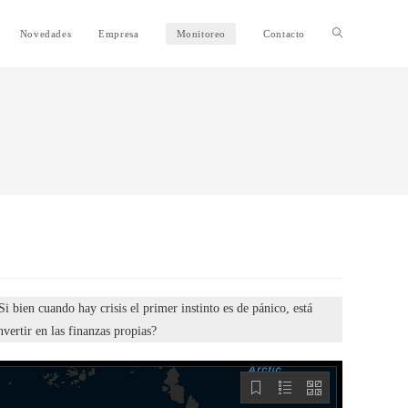
Alternar
Novedades
Empresa
Monitoreo
Contacto
búsqueda
de
la
web
 bien cuando hay crisis el primer instinto es de pánico, está
nvertir en las finanzas propias?