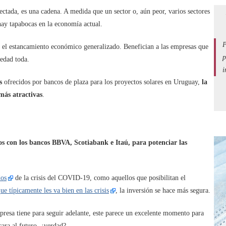
ctada, es una cadena. A medida que un sector o, aún peor, varios sectores
 hay tapabocas en la economía actual.
P
r el estancamiento económico generalizado. Benefician a las empresas que
p
iedad toda.
i
s
ofrecidos por bancos de plaza para los proyectos solares en Uruguay,
la
 más atractivas
.
os con los bancos BBVA, Scotiabank e Itaú, para potenciar las
dos
de la crisis del COVID-19, como aquellos que posibilitan el
que típicamente les va bien en las crisis
, la inversión se hace más segura.
presa tiene para seguir adelante, este parece un excelente momento para
cara al futuro, ¿verdad?