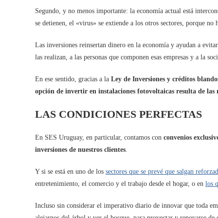
Segundo, y no menos importante: la economía actual está intercone
se detienen, el «virus» se extiende a los otros sectores, porque no
Las inversiones reinsertan dinero en la economía y ayudan a evita
las realizan, a las personas que componen esas empresas y a la soc
En ese sentido, gracias a la
Ley de Inversiones y créditos blando
opción de invertir en instalaciones fotovoltaicas resulta de las
LAS CONDICIONES PERFECTAS
En SES Uruguay, en particular, contamos con
convenios exclusiv
inversiones de nuestros clientes
.
Y si se está en uno de los
sectores que se prevé que salgan reforza
entretenimiento, el comercio y el trabajo desde el hogar, o en
los 
Incluso sin considerar el imperativo diario de innovar que toda em
alejarnos del árbol y ver el bosque, para proyectar y renovarse de 