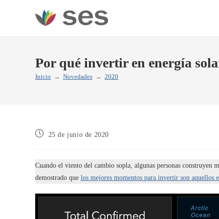
Ir
al
contenido
Por qué invertir en energía sola
Inicio
→
Novedades
→
2020
Publicación
25 de junio de 2020
de
la
entrada:
Cuando el viento del cambio sopla, algunas personas construyen mur
demostrado que
los mejores momentos para invertir son aquellos e