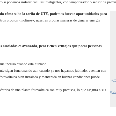
ro sí podemos instalar canillas inteligentes, con temporizador o sensor de proxi
do cómo sube la tarifa de UTE, podemos buscar oportunidades para
ros propios «molinos», nuestras propias maneras de generar energía
mas asociados es avanzada, pero tienen ventajas que pocas personas
inúa incluso cuando está nublado.
mente sigan funcionando aun cuando ya nos hayamos jubilado: cuentan con
 fotovoltaica bien instalada y mantenida en buenas condiciones puede
¿Có
éctrica de una planta fotovoltaica son muy precisos, lo que asegura a sus
¿Cuá