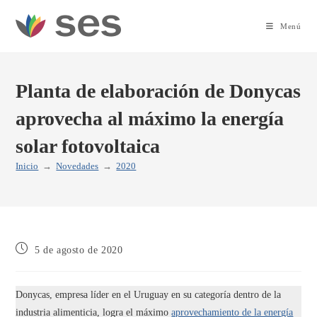
Ir
al
Menú
contenido
Planta de elaboración de Donycas
aprovecha al máximo la energía
solar fotovoltaica
Inicio
→
Novedades
→
2020
Publicación
5 de agosto de 2020
de
la
entrada:
Donycas, empresa líder en el Uruguay en su categoría dentro de la
industria alimenticia, logra el máximo
aprovechamiento de la energía