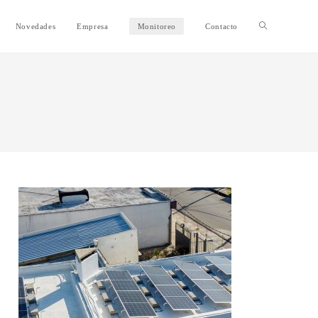
Alternar
Novedades
Empresa
Monitoreo
Contacto
búsqueda
de
la
web