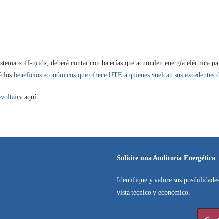
sistema «
off-grid
«, deberá contar con baterías que acumulen energía eléctrica par
á los
beneficios económicos que ofrece UTE a quienes vuelcan sus excedentes 
ovoltaica
aquí.
Solicite una
Auditoría Energética
Identifique y valore sus posibilidade
vista técnico y económico.