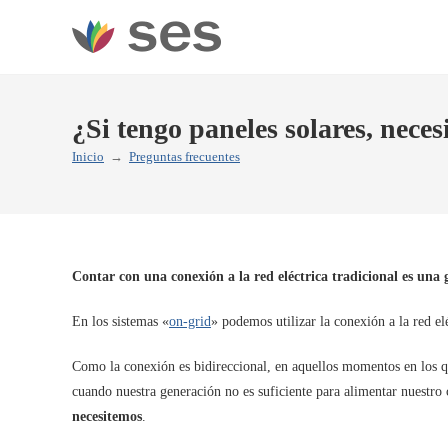
Ir
al
contenido
¿Si tengo paneles solares, nece
Inicio
→
Preguntas frecuentes
Contar con una conexión a la red eléctrica tradicional es una
En los sistemas «
on-grid
» podemos utilizar la conexión a la red el
Como la conexión es bidireccional, en aquellos momentos en los 
cuando nuestra generación no es suficiente para alimentar nuestr
necesitemos
.